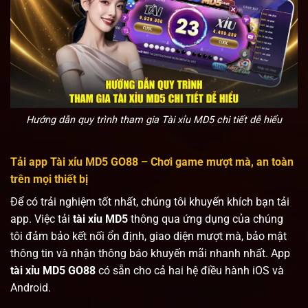
Hướng dẫn quy trình tham gia Tài xỉu MD5 chi tiết dễ hiểu
Tải app Tài xỉu MD5 GO88 – Chơi game mượt mà, an toàn
trên mọi thiết bị
Để có trải nghiệm tốt nhất, chúng tôi khuyến khích bạn tải
app. Việc tải
tài xỉu MD5
thông qua ứng dụng của chúng
tôi đảm bảo kết nối ổn định, giao diện mượt mà, bảo mật
thông tin và nhận thông báo khuyến mãi nhanh nhất. App
tài xỉu MD5
GO88
có sẵn cho cả hai hệ điều hành iOS và
Android.