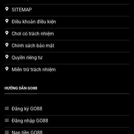
SITEMAP
Điều khoản điều kiện
Chơi có trách nhiệm
Chính sách bảo mật
Quyền riêng tư
Miễn trừ trách nhiệm
HƯỚNG DẪN GO88
Đăng ký GO88
Đăng nhập GO88
Nạp tiền GO88