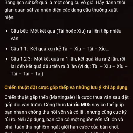
Bảng lịch sử kết quả là một công cụ vô giá. Hãy dành thời
gian quan sát và nhận diện các dạng cầu thường xuất
hiện:
Cầu bệt: Một kết quả (Tài hoặc Xỉu) ra liên tiếp nhiều
ván.
Cầu 1-1: Kết quả xen kẽ Tài – Xỉu – Tài – Xỉu…
Cầu 1-2-3: Một kết quả ra 1 lần, kết quả kia ra 2 lần, rồi
lại đến kết quả đầu tiên ra 3 lần (ví dụ: Tài – Xỉu – Xỉu –
Tài – Tài – Tài).
Chiến thuật đặt cược gấp thếp và những lưu ý khi áp dụng
Chiến thuật gấp thếp (Martingale) là cược thua ván sau đặt
gấp đôi ván trước. Công thức
tài xỉu MD5
này có thể giúp
bạn nhanh chóng thu hồi vốn và có lãi, nhưng cũng cực kỳ
rủi ro. Nếu áp dụng, bạn cần có một nguồn vốn rất lớn và
phải tuân thủ nghiêm ngặt giới hạn cược của bàn chơi.