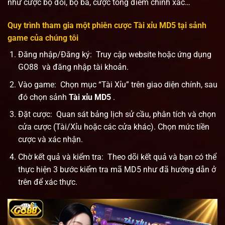
như cược bộ đôi, bộ ba, cược tổng điểm chính xác…
Quy trình tham gia một phiên cược Tài xỉu MD5 tại sảnh
game của chúng tôi
Đăng nhập/Đăng ký: Truy cập website hoặc ứng dụng
GO88 và đăng nhập tài khoản.
Vào game: Chọn mục “Tài Xỉu” trên giao diện chính, sau
đó chọn sảnh
Tài xỉu MD5
.
Đặt cược: Quan sát bảng lịch sử cầu, phân tích và chọn
cửa cược (Tài/Xỉu hoặc các cửa khác). Chọn mức tiền
cược và xác nhận.
Chờ kết quả và kiểm tra: Theo dõi kết quả và bạn có thể
thực hiện 3 bước kiểm tra mã MD5 như đã hướng dẫn ở
trên để xác thực.