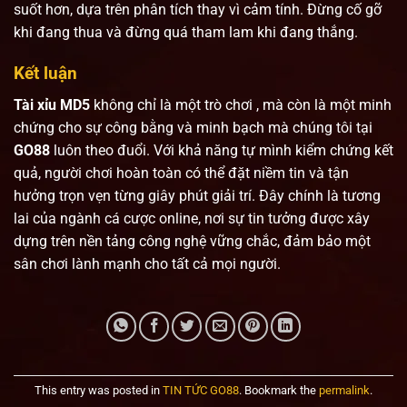
suốt hơn, dựa trên phân tích thay vì cảm tính. Đừng cố gỡ
khi đang thua và đừng quá tham lam khi đang thắng.
Kết luận
Tài xỉu MD5
không chỉ là một trò chơi , mà còn là một minh
chứng cho sự công bằng và minh bạch mà chúng tôi tại
GO88
luôn theo đuổi. Với khả năng tự mình kiểm chứng kết
quả, người chơi hoàn toàn có thể đặt niềm tin và tận
hưởng trọn vẹn từng giây phút giải trí. Đây chính là tương
lai của ngành cá cược online, nơi sự tin tưởng được xây
dựng trên nền tảng công nghệ vững chắc, đảm bảo một
sân chơi lành mạnh cho tất cả mọi người.
This entry was posted in
TIN TỨC GO88
. Bookmark the
permalink
.