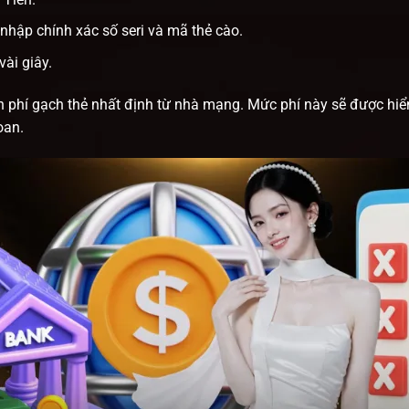
hập chính xác số seri và mã thẻ cào.
vài giây.
 phí gạch thẻ nhất định từ nhà mạng. Mức phí này sẽ được hiển
oan.