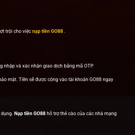
ợt trội cho việc
nạp tiền GO88
.
ng nhập và xác nhận giao dịch bằng mã OTP.
 bảo mật. Tiền sẽ được cộng vào tài khoản GO88 ngay
ử dụng.
Nạp tiền GO88
hỗ trợ thẻ cào của các nhà mạng