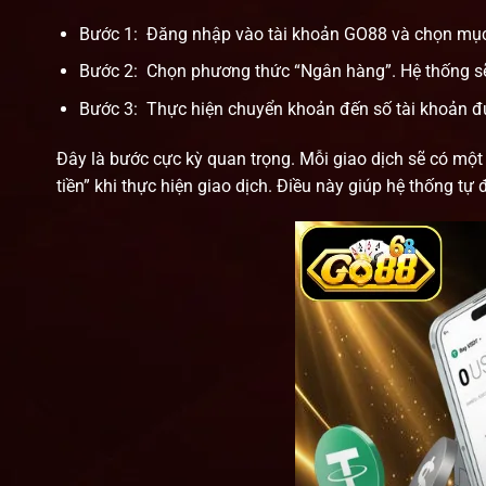
Bước 1: Đăng nhập vào tài khoản GO88 và chọn mục
Bước 2: Chọn phương thức “Ngân hàng”. Hệ thống sẽ h
Bước 3: Thực hiện chuyển khoản đến số tài khoản đư
Đây là bước cực kỳ quan trọng. Mỗi giao dịch sẽ có mộ
tiền” khi thực hiện giao dịch. Điều này giúp hệ thống tự