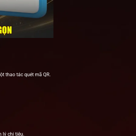
ột thao tác quét mã QR.
lý chi tiêu.