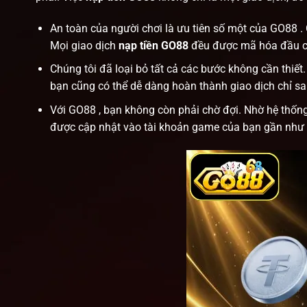
An toàn của người chơi là ưu tiên số một của GO88 .
Mọi giao dịch
nạp tiền GO88
đều được mã hóa đầu cu
Chúng tôi đã loại bỏ tất cả các bước không cần thiết
bạn cũng có thể dễ dàng hoàn thành giao dịch chỉ sa
Với GO88 , bạn không còn phải chờ đợi. Nhờ hệ thống 
được cập nhật vào tài khoản game của bạn gần như tứ