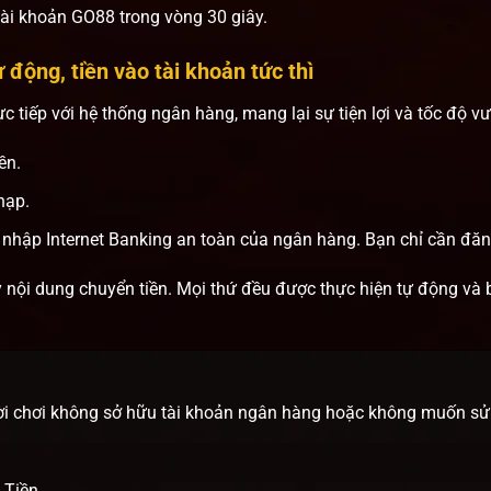
tài khoản GO88 trong vòng 30 giây.
động, tiền vào tài khoản tức thì
ực tiếp với hệ thống ngân hàng, mang lại sự tiện lợi và tốc độ vư
ền.
nạp.
 nhập Internet Banking an toàn của ngân hàng. Bạn chỉ cần đă
y nội dung chuyển tiền. Mọi thứ đều được thực hiện tự động và
ười chơi không sở hữu tài khoản ngân hàng hoặc không muốn s
 Tiền.