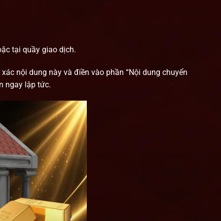
c tại quầy giao dịch.
h xác nội dung này và điền vào phần “Nội dung chuyển
n ngay lập tức.