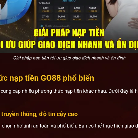
Giải pháp nạp tiền tối ưu giúp giao dịch nhanh và ổn định
ức nạp tiền GO88 phổ biến
cung cấp nhiều phương thức nạp tiền khác nhau. Dưới đây là h
ruyền thống, độ tin cậy cao
 chọn nhờ tính an toàn và phổ biến. Bạn có thể thực hiện giao 