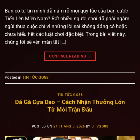
Bạn có tự tin mình đã nắm rõ mọi quy tắc của bàn cược
Tiến Lên Miền Nam? Rất nhiều người chơi đã phải ngậm
ngùi thua cuộc chỉ vì những lỗi sai không đáng có hoặc
chưa hiểu hết các luật chơi đặc biệt. Trong bài viết này,
chúng tôi sẽ vén màn tất […]
CONTINUE READING
→
Posted in
TIN TỨC GO88
TIN TỨC GO88
Đá Gà Cựa Dao – Cách Nhận Thưởng Lớn
Từ Mỗi Trận Đấu
POSTED ON
21 THÁNG 5, 2026
BY
BTVGO88