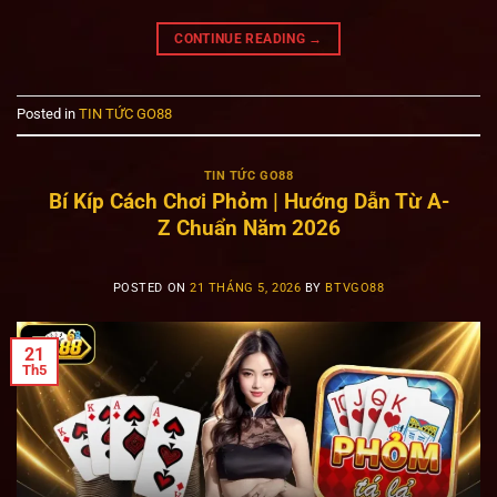
CONTINUE READING
→
Posted in
TIN TỨC GO88
TIN TỨC GO88
Bí Kíp Cách Chơi Phỏm | Hướng Dẫn Từ A-
Z Chuẩn Năm 2026
POSTED ON
21 THÁNG 5, 2026
BY
BTVGO88
21
Th5