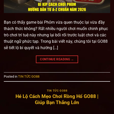
Bạn có thấy game bài Phỏm vừa quen thuộc lại vừa đầy
thách thức không? Rất nhiều người chơi muốn chinh phục
trò chơi trí tuệ này nhưng lại bối rối trước luật chơi và các
thuật ngữ phức tạp. Trong bài viết này, chúng tôi tại GO88
sẽ tiết lộ bí quyết và hướng […]
CONTINUE READING
→
Posted in
TIN TỨC GO88
TIN TỨC GO88
Hé Lộ Cách Mẹo Chơi Rồng Hổ GO88 |
Giúp Bạn Thắng Lớn