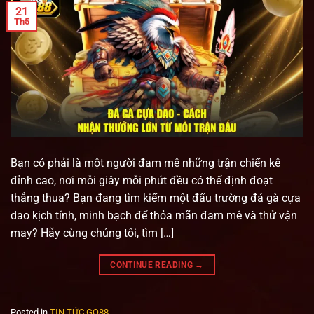
21
Th5
Bạn có phải là một người đam mê những trận chiến kê
đỉnh cao, nơi mỗi giây mỗi phút đều có thể định đoạt
thắng thua? Bạn đang tìm kiếm một đấu trường đá gà cựa
dao kịch tính, minh bạch để thỏa mãn đam mê và thử vận
may? Hãy cùng chúng tôi, tìm […]
CONTINUE READING
→
Posted in
TIN TỨC GO88