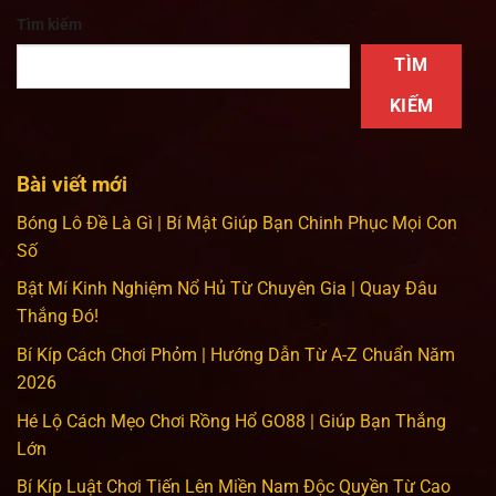
Tìm kiếm
TÌM
KIẾM
Bài viết mới
Bóng Lô Đề Là Gì | Bí Mật Giúp Bạn Chinh Phục Mọi Con
Số
Bật Mí Kinh Nghiệm Nổ Hủ Từ Chuyên Gia | Quay Đâu
Thắng Đó!
Bí Kíp Cách Chơi Phỏm | Hướng Dẫn Từ A-Z Chuẩn Năm
2026
Hé Lộ Cách Mẹo Chơi Rồng Hổ GO88 | Giúp Bạn Thắng
Lớn
Bí Kíp Luật Chơi Tiến Lên Miền Nam Độc Quyền Từ Cao