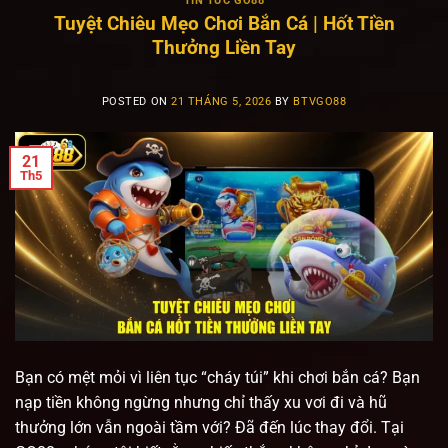
TIN TỨC GO88
Tuyệt Chiêu Mẹo Chơi Bắn Cá | Hốt Tiền
Thưởng Liền Tay
POSTED ON
21 THÁNG 5, 2026
BY
BTVGO88
21
Th5
Bạn có mệt mỏi vì liên tục “cháy túi” khi chơi bắn cá? Bạn
nạp tiền không ngừng nhưng chỉ thấy xu vơi đi và hũ
thưởng lớn vẫn ngoài tầm với? Đã đến lúc thay đổi. Tại