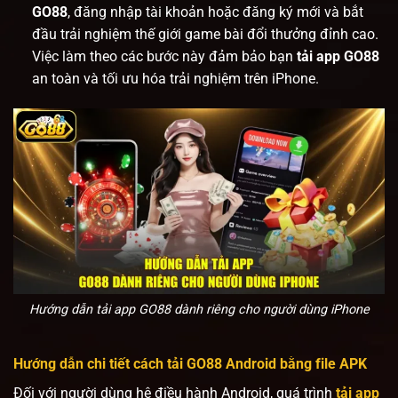
GO88
, đăng nhập tài khoản hoặc đăng ký mới và bắt
đầu trải nghiệm thế giới game bài đổi thưởng đỉnh cao.
Việc làm theo các bước này đảm bảo bạn
tải app GO88
an toàn và tối ưu hóa trải nghiệm trên iPhone.
Hướng dẫn tải app GO88 dành riêng cho người dùng iPhone
Hướng dẫn chi tiết cách tải GO88 Android bằng file APK
Đối với người dùng hệ điều hành Android, quá trình
tải app