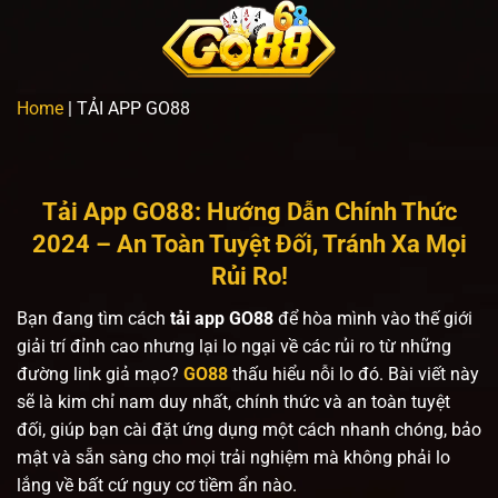
Skip
to
content
Home
|
TẢI APP GO88
Tải App GO88: Hướng Dẫn Chính Thức
2024 – An Toàn Tuyệt Đối, Tránh Xa Mọi
Rủi Ro!
Bạn đang tìm cách
tải app GO88
để hòa mình vào thế giới
giải trí đỉnh cao nhưng lại lo ngại về các rủi ro từ những
đường link giả mạo?
GO88
thấu hiểu nỗi lo đó. Bài viết này
sẽ là kim chỉ nam duy nhất, chính thức và an toàn tuyệt
đối, giúp bạn cài đặt ứng dụng một cách nhanh chóng, bảo
mật và sẵn sàng cho mọi trải nghiệm mà không phải lo
lắng về bất cứ nguy cơ tiềm ẩn nào.