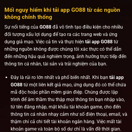
Mối nguy hiểm khi tải app GO88 từ các nguồn
không chính thống
Sự nổi tiếng của
GO88
đã vô tình tạo điều kiện cho nhiều
đối tượng xấu lợi dụng để tạo ra các trang web và ứng
dụng giả mạo. Việc cả tin và thực hiện
tải app GO88
từ
những nguồn không được chúng tôi xác thực có thể dẫn
đến những hậu quả nghiêm trọng, ảnh hưởng trực tiếp đến
thông tin cá nhân, tài sản và trải nghiệm của bạn.
Đây là rủi ro lớn nhất và phổ biến nhất. Khi bạn
tải app
GO88
từ một liên kết giả mạo, ứng dụng đó có thể chứa
mã độc hoặc phần mềm gián điệp. Chúng được lập
trình để âm thầm thu thập mọi thông tin bạn nhập vào,
từ tên đăng nhập, mật khẩu tài khoản game, cho đến
thông tin cá nhân nhạy cảm như số điện thoại, email, và
thậm chí cả chi tiết tài khoản ngân hàng. Việc mất tài
khoản game và toàn bộ số dư chỉ là vấn đề thời gian.