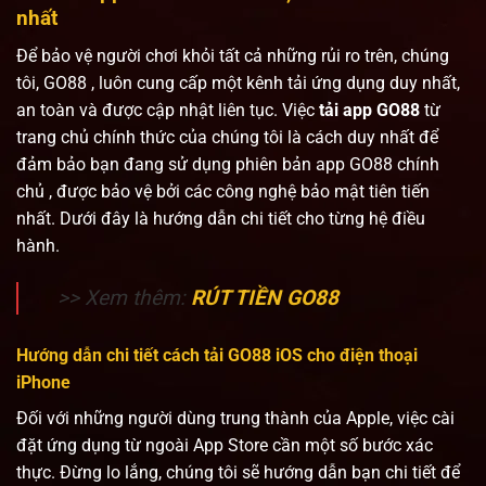
nhất
Để bảo vệ người chơi khỏi tất cả những rủi ro trên, chúng
tôi, GO88 , luôn cung cấp một kênh tải ứng dụng duy nhất,
an toàn và được cập nhật liên tục. Việc
tải app GO88
từ
trang chủ chính thức của chúng tôi là cách duy nhất để
đảm bảo bạn đang sử dụng phiên bản app GO88 chính
chủ , được bảo vệ bởi các công nghệ bảo mật tiên tiến
nhất. Dưới đây là hướng dẫn chi tiết cho từng hệ điều
hành.
>> Xem thêm:
RÚT TIỀN GO88
Hướng dẫn chi tiết cách tải GO88 iOS cho điện thoại
iPhone
Đối với những người dùng trung thành của Apple, việc cài
đặt ứng dụng từ ngoài App Store cần một số bước xác
thực. Đừng lo lắng, chúng tôi sẽ hướng dẫn bạn chi tiết để